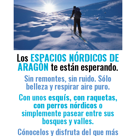
Los
ESPACIOS NÓRDICOS DE
ARAGÓN
te están esperando.
Sin remontes, sin ruido. Sólo
belleza y respirar aire puro.
Con unos
esquís, con raquetas,
con perros nórdicos
o
simplemente pasear entre sus
bosques y valles.
Cónocelos
y disfruta del que más