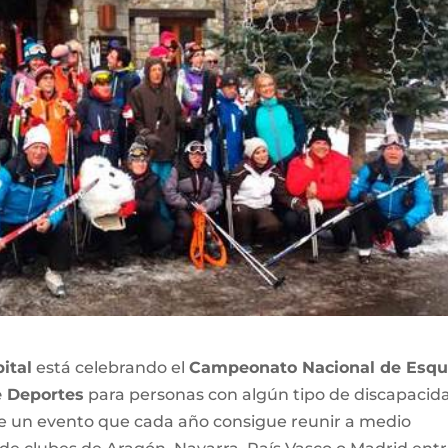
ital
está celebrando el
Campeonato Nacional de Esqu
e Deportes
para personas con algún tipo de discapacid
n de un evento que cada año consigue reunir a medio