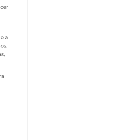
ecer
go a
pos.
s,
ra