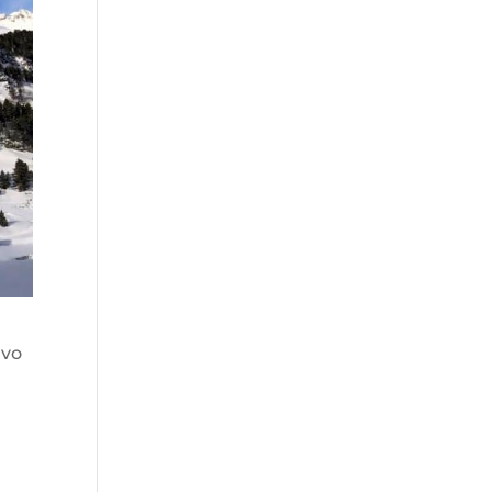
lvo
,