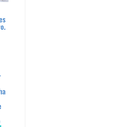
es
o.
r
ha
e
o