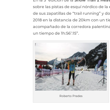
En la 5ª edición de la
Snow Trail 2 Hea
sobre las pistas de esquí nórdico de l
de sus zapatillas de “trail running” y 
2018 en la distancia de 20km con un ti
acompañado de la corredora palentin
un tiempo de 1h:56’:15”.
Roberto Prades