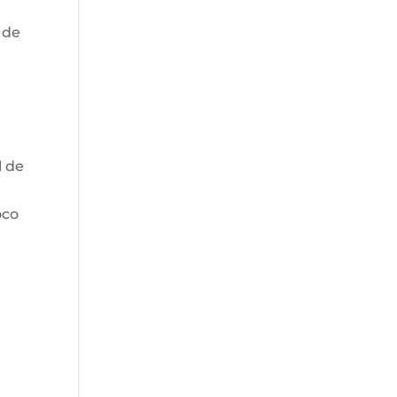
 de
y
l de
oco