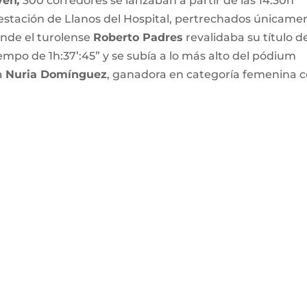
ven
,
300 corredores se lanzaban a partir de las 14:30h
a estación de Llanos del Hospital, pertrechados únicame
donde el turolense
Roberto Padres
revalidaba su título d
empo de 1h:37’:45” y se subía a lo más alto del pódium
a
Nuria Domínguez
, ganadora en categoría femenina 