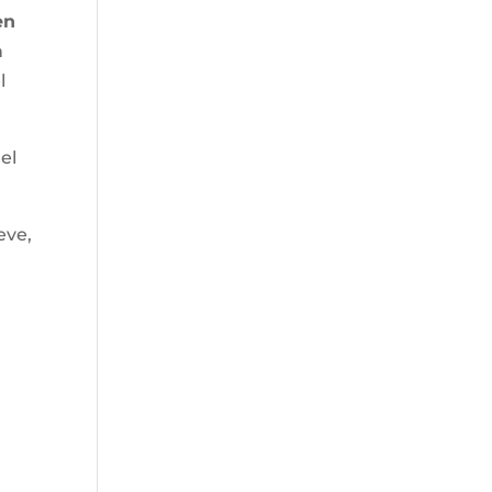
en
n
l
el
eve,