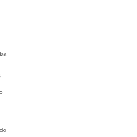
las
s
do
ido