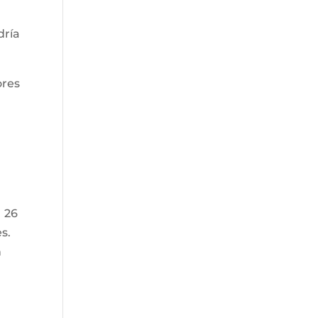
dría
ores
 26
s.
n